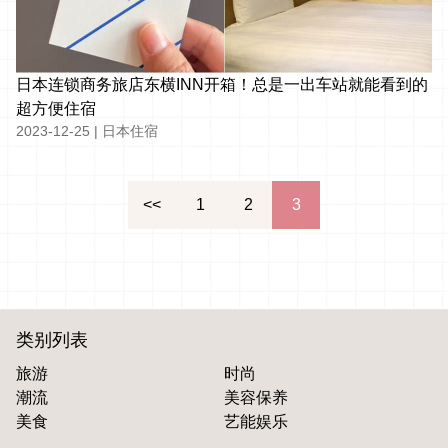
日本连锁商务旅店东横INN开箱！总是一出车站就能看到的
超方便住宿
2023-12-25
|
日本住宿
文
<<
1
2
3
章
分
页
类别列表
旅游
时尚
潮流
美容保养
美食
艺能娱乐