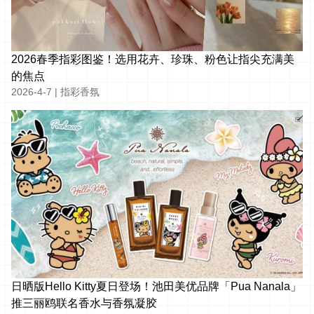
2026春季指彩图鉴！选用花卉、珍珠、粉色让指尖充满美
的焦点
2026-4-7
|
指彩香氛
日晒版Hello Kitty夏日登场！池田美优品牌「Pua Nanala」
推三丽鸥联名香水与香氛凝胶