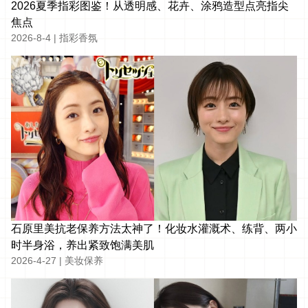
2026夏季指彩图鉴！从透明感、花卉、涂鸦造型点亮指尖
焦点
2026-8-4
|
指彩香氛
石原里美抗老保养方法太神了！化妆水灌溉术、练背、两小
时半身浴，养出紧致饱满美肌
2026-4-27
|
美妆保养