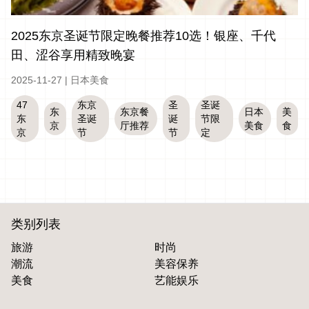
2025东京圣诞节限定晚餐推荐10选！银座、千代
田、涩谷享用精致晚宴
2025-11-27
|
日本美食
47
东京
圣
圣诞
东
东京餐
日本
美
东
圣诞
诞
节限
京
厅推荐
美食
食
京
节
节
定
类别列表
旅游
时尚
潮流
美容保养
美食
艺能娱乐