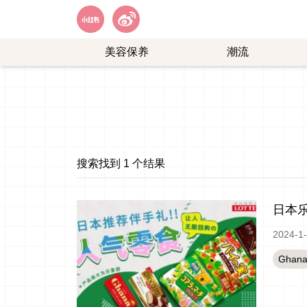
美容保养
潮流
艺
购
能
物
娱
乐
搜索找到 1 个结果
日本乐
2024-1
Ghan