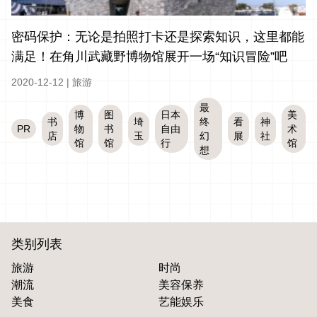
密码保护：无论是拍照打卡还是探索知识，这里都能
满足！在角川武藏野博物馆展开一场“知识冒险”吧
2020-12-12
|
旅游
最
博
图
日本
美
书
埼
终
看
神
PR
物
书
自由
术
店
玉
幻
展
社
馆
馆
行
馆
想
类别列表
旅游
时尚
潮流
美容保养
美食
艺能娱乐