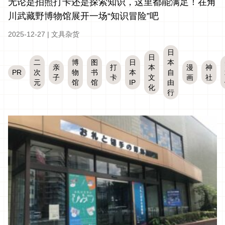
无论是拍照打卡还是探索知识，这里都能满足！在角
川武藏野博物馆展开一场“知识冒险”吧
2025-12-27
|
文具杂货
日
日
二
博
图
日
本
亲
打
本
漫
神
PR
次
物
书
本
自
子
卡
文
画
社
元
馆
馆
IP
由
化
行