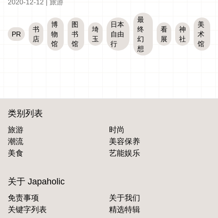
2020-12-12
|
旅游
最
博
图
日本
美
书
埼
终
看
神
PR
物
书
自由
术
店
玉
幻
展
社
馆
馆
行
馆
想
类别列表
旅游
时尚
潮流
美容保养
美食
艺能娱乐
关于 Japaholic
免责事项
关于我们
关键字列表
精选特辑