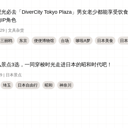
光必去「DiverCity Tokyo Plaza」男女老少都
IP角色
-29
|
文具杂货
三丽鸥
东京
便便博物馆
台场
哆啦A梦
日本美食
日本
风景点3选，一同穿梭时光走进日本的昭和时代吧！
-9
|
日本景点
埼玉
日本自由行
昭和
神奈川