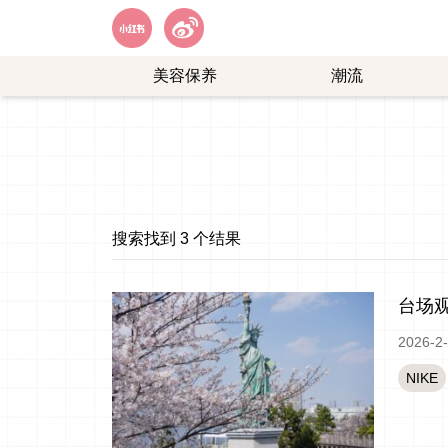
美容保养
潮流
艺
购
能
物
娱
乐
搜索找到 3 个结果
台场观
2026-2
NIKE