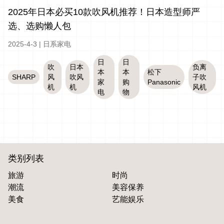
2025年日本必买10款吹风机推荐！日本造型师严
选、选购懒人包
2025-4-3
|
日系家电
日
日
吹
日本
负离
本
本
松下
SHARP
风
吹风
子吹
家
购
Panasonic
机
机
风机
电
物
类别列表
旅游
时尚
潮流
美容保养
美食
艺能娱乐