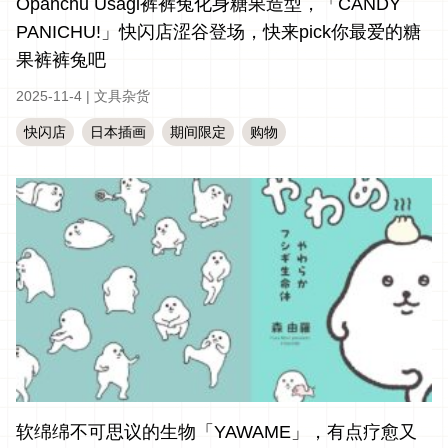
Opanchu Usagi裤裤兔化身糖果造型，「CANDY
PANICHU!」快闪店涩谷登场，快来pick你最爱的糖
果裤裤兔吧
2025-11-4
|
文具杂货
快闪店
日本插画
期间限定
购物
软绵绵不可思议的生物「YAWAME」，有点疗愈又