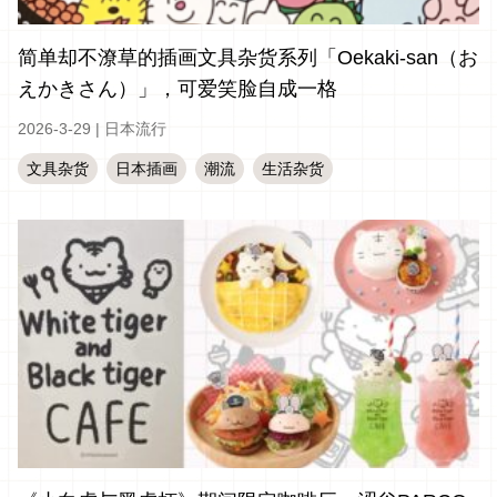
简单却不潦草的插画文具杂货系列「Oekaki-san（お
えかきさん）」，可爱笑脸自成一格
2026-3-29
|
日本流行
文具杂货
日本插画
潮流
生活杂货