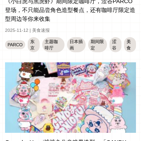
《小白虎与黑虎虾》期间限定咖啡厅，涩谷PARCO
登场，不只能品尝角色造型餐点，还有咖啡厅限定造
型周边等你来收集
2025-11-12
|
美食速报
东
主题咖
日本插
期间限
涩
美
PARCO
京
啡厅
画
定
谷
食