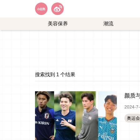
美容保养
潮流
艺
购
能
物
娱
乐
搜索找到 1 个结果
颜质
2024-7
奥运会