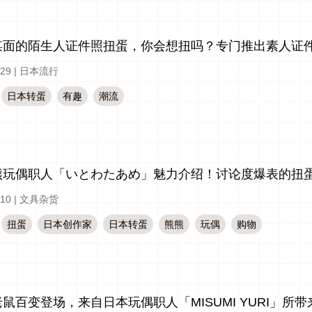
面的陌生人证件照扭蛋，你会想扭吗？专门推出素人证件照扭
-29
|
日本流行
日本转蛋
有趣
潮流
熊玩偶职人「いとわたあめ」魅力介绍！讨论度爆表的扭
-10
|
文具杂货
扭蛋
日本创作家
日本转蛋
熊熊
玩偶
购物
鼠百变登场，来自日本玩偶职人「MISUMI YURI」所