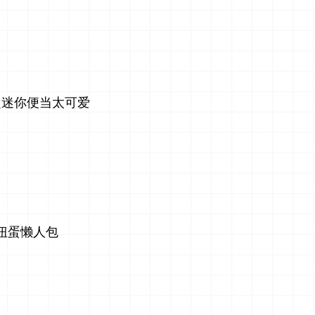
超迷你便当太可爱
扭蛋懒人包