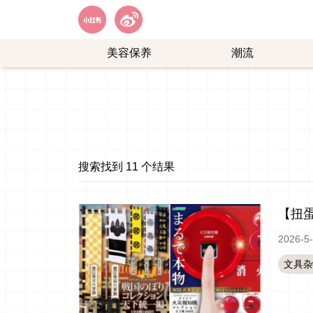
美容保养
潮流
艺
购
能
物
娱
乐
搜索找到 11 个结果
【扭
2026-5
文具杂