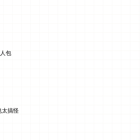
懒人包
也太搞怪