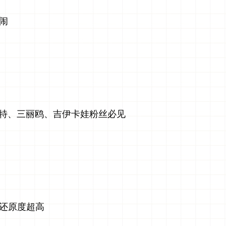
闹
波特、三丽鸥、吉伊卡娃粉丝必见
还原度超高