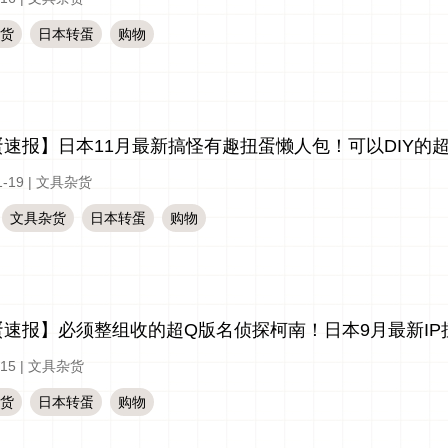
货
日本转蛋
购物
蛋速报】日本11月最新搞怪有趣扭蛋懒人包！可以DIY的
1-19
|
文具杂货
文具杂货
日本转蛋
购物
蛋速报】必须整组收的超Q版名侦探柯南！日本9月最新IP
-15
|
文具杂货
货
日本转蛋
购物