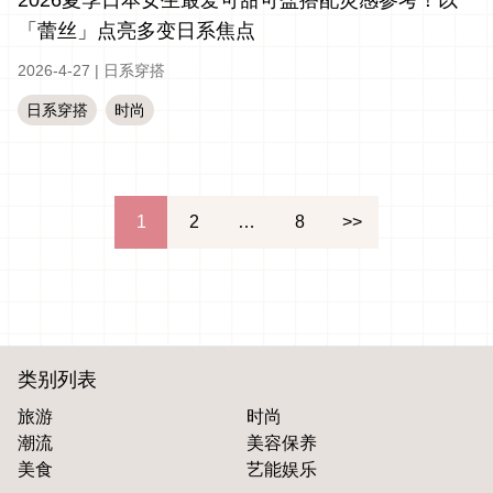
2026夏季日本女生最爱可甜可盐搭配灵感参考！以
「蕾丝」点亮多变日系焦点
2026-4-27
|
日系穿搭
日系穿搭
时尚
文
1
2
…
8
>>
章
分
页
类别列表
旅游
时尚
潮流
美容保养
美食
艺能娱乐