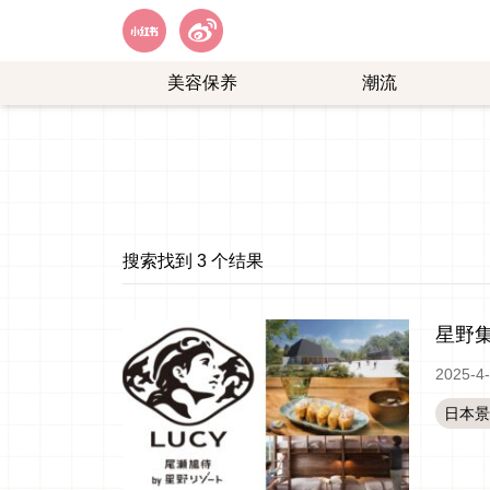
美容保养
潮流
艺
购
能
物
娱
乐
搜索找到 3 个结果
星野
2025-4
日本景