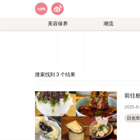
美容保养
潮流
艺
购
能
物
娱
乐
搜索找到 3 个结果
前往
2025-8
日光市