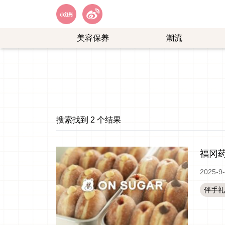
美容保养
潮流
艺
购
能
物
娱
乐
搜索找到 2 个结果
福冈
2025-9
伴手礼