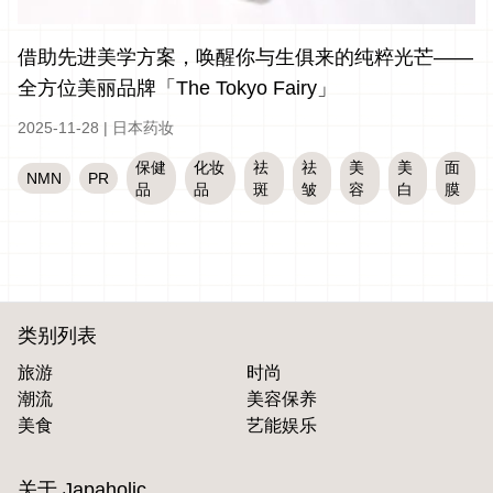
借助先进美学方案，唤醒你与生俱来的纯粹光芒——
全方位美丽品牌「The Tokyo Fairy」
2025-11-28
|
日本药妆
保健
化妆
祛
祛
美
美
面
NMN
PR
品
品
斑
皱
容
白
膜
类别列表
旅游
时尚
潮流
美容保养
美食
艺能娱乐
关于 Japaholic