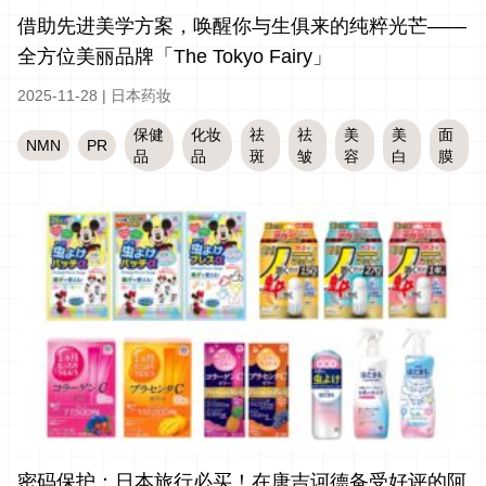
借助先进美学方案，唤醒你与生俱来的纯粹光芒——
全方位美丽品牌「The Tokyo Fairy」
2025-11-28
|
日本药妆
保健
化妆
祛
祛
美
美
面
NMN
PR
品
品
斑
皱
容
白
膜
密码保护：日本旅行必买！在唐吉诃德备受好评的阿