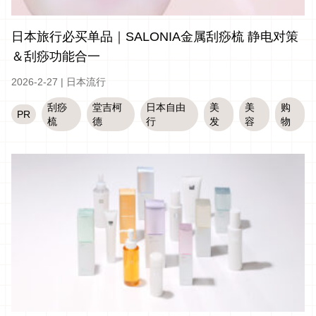
日本旅行必买单品｜SALONIA金属刮痧梳 静电对策
＆刮痧功能合一
2026-2-27
|
日本流行
刮痧
堂吉柯
日本自由
美
美
购
PR
梳
德
行
发
容
物