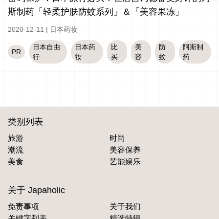
斯制药「轻柔护肤防蚊系列」＆「美容果冻」
2020-12-11
|
日本药妆
日本自由
日本药
比
美
防
阿斯制
PR
行
妆
买
容
蚊
药
类别列表
旅游
时尚
潮流
美容保养
美食
艺能娱乐
关于 Japaholic
免责事项
关于我们
关键字列表
精选特辑