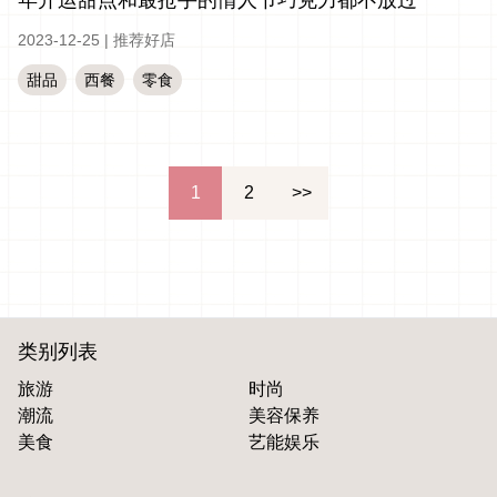
年开运甜点和最抢手的情人节巧克力都不放过
2023-12-25
|
推荐好店
甜品
西餐
零食
文
1
2
>>
章
分
页
类别列表
旅游
时尚
潮流
美容保养
美食
艺能娱乐