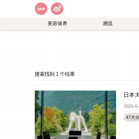
美容保养
潮流
艺
购
能
物
娱
乐
搜索找到 1 个结果
日本
2025-6
47大