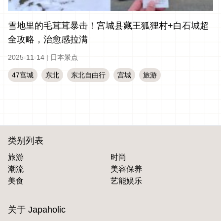
雪地里的毛茸茸暴击！宫城县藏王狐狸村+白石城超
全攻略，治愈感拉满
2025-11-14
|
日本景点
47宫城
东北
东北自由行
宫城
旅游
类别列表
旅游
时尚
潮流
美容保养
美食
艺能娱乐
关于 Japaholic