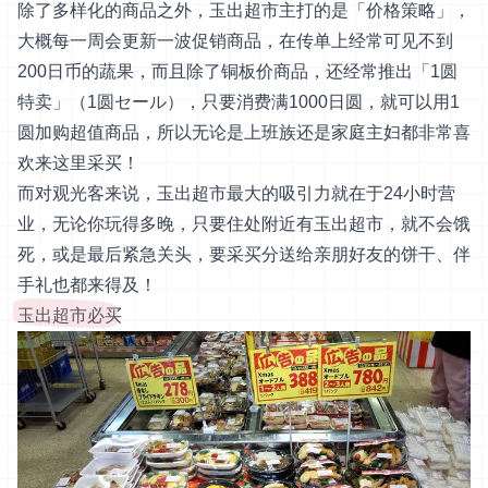
除了多样化的商品之外，玉出超市主打的是「价格策略」，
大概每一周会更新一波促销商品，在传单上经常可见不到
200日币的蔬果，而且除了铜板价商品，还经常推出「1圆
特卖」（1圆セール），只要消费满1000日圆，就可以用1
圆加购超值商品，所以无论是上班族还是家庭主妇都非常喜
欢来这里采买！
而对观光客来说，玉出超市最大的吸引力就在于24小时营
业，无论你玩得多晚，只要住处附近有玉出超市，就不会饿
死，或是最后紧急关头，要采买分送给亲朋好友的饼干、伴
手礼也都来得及！
玉出超市必买