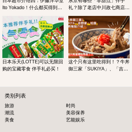
日本超市介绍四：伊藤洋华堂
东京有哪些「非甜点」伴手
Ito Yokado！什么都买得到的
礼？除了老店中川政七商店、
复合式超市，还能买到
虎屋的商品之外，还有超吸睛
「SEVEN PREMIUM」系列
的歌舞伎面膜！
商品
日本乐天(LOTTE)可以无限回
这个只有这里吃得到！？牛丼
购的宝藏零食 伴手礼必买！
御三家「SUKIYA」、「吉野
家」和「松屋」平分秋色的特
有餐点介绍！
类别列表
旅游
时尚
潮流
美容保养
美食
艺能娱乐