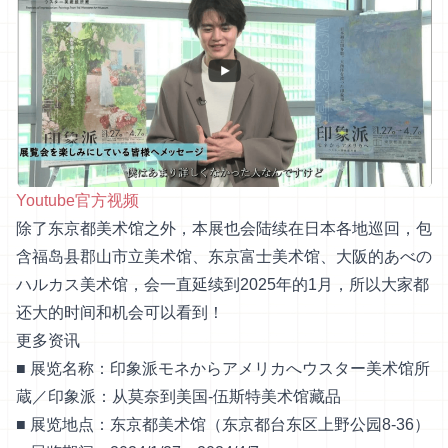
Youtube官方视频
除了东京都美术馆之外，本展也会陆续在日本各地巡回，包
含福岛县郡山市立美术馆、东京富士美术馆、大阪的あべの
ハルカス美术馆，会一直延续到2025年的1月，所以大家都
还大的时间和机会可以看到！
更多资讯
■ 展览名称：印象派モネからアメリカへウスター美术馆所
蔵／印象派：从莫奈到美国-伍斯特美术馆藏品
■ 展览地点：东京都美术馆（东京都台东区上野公园8-36）