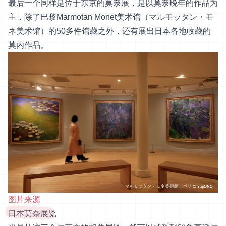
最后一个同样是位于东京的莫奈展，是以莫奈晚年的作品为
主，除了巴黎Marmotan Monet美术馆（マルモッタン・モ
ネ美术馆）的50多件馆藏之外，还有展出日本各地收藏的
莫内作品。
图片来源
日本莫奈展览