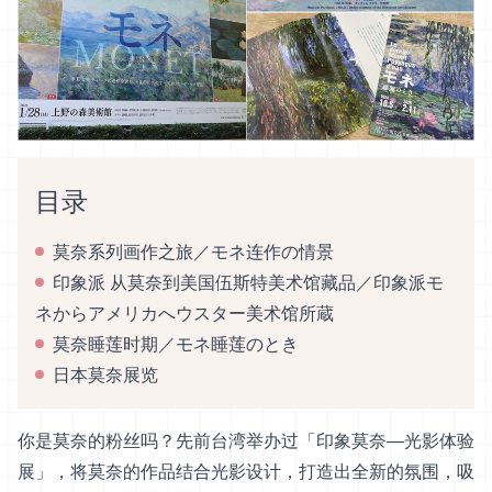
目录
莫奈系列画作之旅／モネ连作の情景
印象派 从莫奈到美国伍斯特美术馆藏品／印象派モ
ネからアメリカへウスター美术馆所蔵
莫奈睡莲时期／モネ睡莲のとき
日本莫奈展览
你是莫奈的粉丝吗？先前台湾举办过「印象莫奈—光影体验
展」，将莫奈的作品结合光影设计，打造出全新的氛围，吸