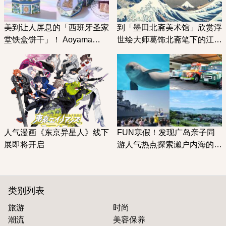
美到让人屏息的「西班牙圣家
到「墨田北斋美术馆」欣赏浮
堂铁盒饼干」！ Aoyama
世绘大师葛饰北斋笔下的江户
decarbo×圣家堂饼干在名古
时代
屋美术馆开卖
人气漫画《东京异星人》线下
FUN寒假！发现广岛亲子同
展即将开启
游人气热点探索濑户内海的秘
密小而美的宫岛水族馆
类别列表
旅游
时尚
潮流
美容保养