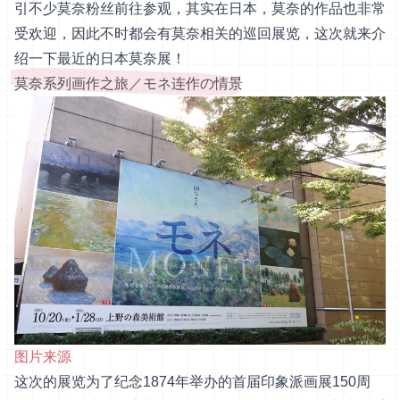
引不少莫奈粉丝前往参观，其实在日本，莫奈的作品也非常
受欢迎，因此不时都会有莫奈相关的巡回展览，这次就来介
绍一下最近的日本莫奈展！
莫奈系列画作之旅／モネ连作の情景
图片来源
这次的展览为了纪念1874年举办的首届印象派画展150周