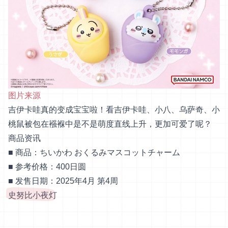
图片来源
吉伊卡哇真的变成宝宝啦！看吉伊卡哇、小八、乌萨奇、小
桃鼠被包在襁褓中是不是萌度直线上升，更加可爱了呢？
商品资讯
■ 商品：ちいかわ おくるみマスコットチャーム
■ 参考价格：400日圆
■ 发售日期：2025年4月 第4周
史努比小夜灯