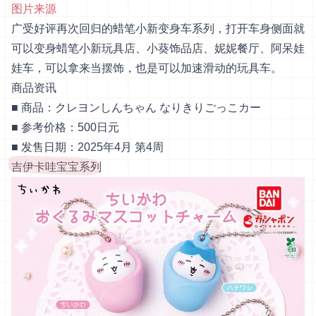
图片来源
广受好评再次回归的蜡笔小新变身车系列，打开车身侧面就
可以变身蜡笔小新玩具店、小葵饰品店、妮妮餐厅、阿呆娃
娃车，可以拿来当摆饰，也是可以加速滑动的玩具车。
商品资讯
■ 商品：クレヨンしんちゃん なりきりごっこカー
■ 参考价格：500日元
■ 发售日期：2025年4月 第4周
吉伊卡哇宝宝系列