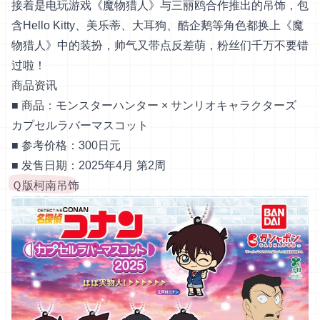
接着是电玩游戏《魔物猎人》与三丽鸥合作推出的吊饰，包
含Hello Kitty、美乐蒂、大耳狗、酷企鹅等角色都换上《魔
物猎人》中的装扮，帅气又带点反差萌，粉丝们千万不要错
过啦！
商品资讯
■ 商品：モンスターハンター × サンリオキャラクターズ
カプセルラバーマスコット
■ 参考价格：300日元
■ 发售日期：2025年4月 第2周
Ｑ版柯南吊饰