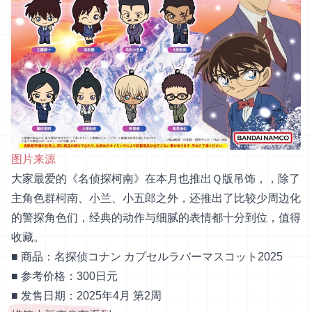
图片来源
大家最爱的《名侦探柯南》在本月也推出Ｑ版吊饰，，除了
主角色群柯南、小兰、小五郎之外，还推出了比较少周边化
的警探角色们，经典的动作与细腻的表情都十分到位，值得
收藏。
■ 商品：名探侦コナン カプセルラバーマスコット2025
■ 参考价格：300日元
■ 发售日期：2025年4月 第2周