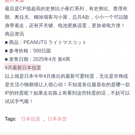
图片来源
最后是CP值超高的史努比小夜灯系列，有史努比、查理布
朗、奥拉夫、糊涂塌客与小屋，总共4款，小小一个可以随
身带着走，还有开关键、电池更换设置，更加省电方便！
商品资讯
■ 商品：PEANUTS ライトマスコット
■ 参考价格：500日圆
■ 发售日期：2025年4月 第4周
4月最新日本扭蛋
以上就是日本今年4月推出的最新可爱转蛋，无论是吊饰或
是生活小物都很让人很心动！不知道各位最喜欢的是哪一款
IP的转蛋呢？如果走在路上有看到这些转蛋的话，不妨可以
试试手气喔！
Tags:
日本扭蛋
日本杂货