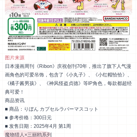
图片来源
日本漫画周刊《Ribon》庆祝创刊70年，推出了旗下人气漫
画角色的可爱吊饰，包含了《小丸子》、《小红帽恰恰》、
《橘子酱男孩》、《神风怪盗贞德》等IP角色，每款都超经
典可爱！
商品资讯
■ 商品：りぼん カプセルラバーマスコット
■ 参考价格：300日元
■ 发售日期：2025年4月 第1周
魔物猎人×三丽鸥系列