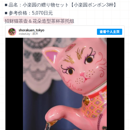
■ 品名：小楽园の赠り物セット【小楽园ボンボン3种】
■ 参考价格：5,070日元
招财猫茶壶＆花朵造型茶杯茶托组