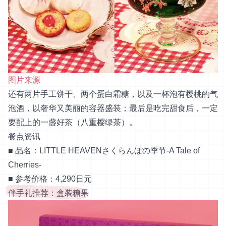
图片来源
还有两片手工饼干、两个蛋白霜糖，以及一杯泡有樱桃的气
泡酒，以奢华又美丽的容器盛装；最后是吃完甜食后，一定
要配上的一盏好茶（八重樱绿茶）。
餐点资讯
■ 品名：LITTLE HEAVENさくらんぼの季节-A Tale of
Cherries-
■ 参考价格：4,290日元
伴手礼推荐：盒装糖果