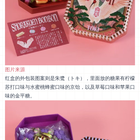
图片来源
红盒的外包装图案则是朱鹭（トキ），里面放的糖果有柠檬
苏打口味与水蜜桃蜂蜜口味的京饴，以及草莓口味和苹果口
味的金平糖。