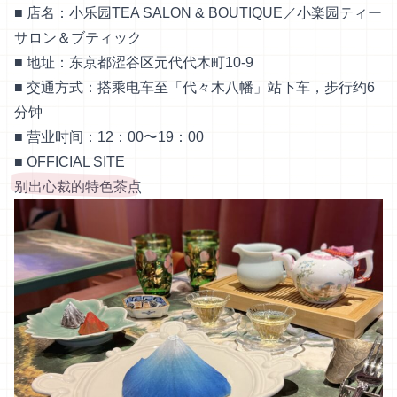
■ 店名：小乐园TEA SALON & BOUTIQUE／小楽园ティー
サロン＆ブティック
■ 地址：东京都涩谷区元代代木町10-9
■ 交通方式：搭乘电车至「代々木八幡」站下车，步行约6
分钟
■ 营业时间：12：00〜19：00
■
OFFICIAL SITE
别出心裁的特色茶点