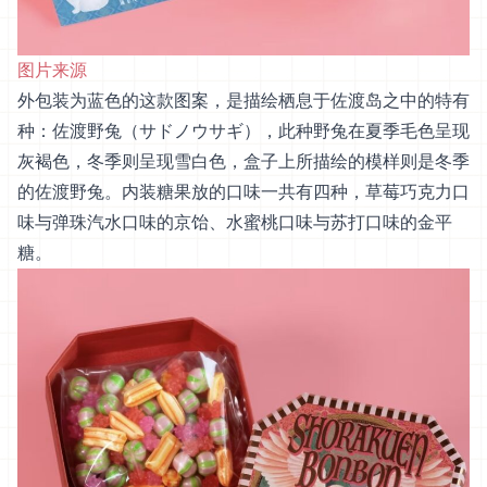
图片来源
外包装为蓝色的这款图案，是描绘栖息于佐渡岛之中的特有
种：佐渡野兔（サドノウサギ），此种野兔在夏季毛色呈现
灰褐色，冬季则呈现雪白色，盒子上所描绘的模样则是冬季
的佐渡野兔。内装糖果放的口味一共有四种，草莓巧克力口
味与弹珠汽水口味的京饴、水蜜桃口味与苏打口味的金平
糖。