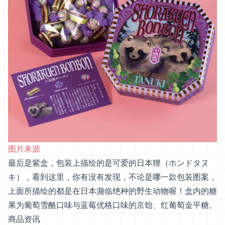
图片来源
最后是紫盒，包装上描绘的是可爱的日本狸（ホンドタヌ
キ），看到这里，你有没有发现，不论是哪一款包装图案，
上面所描绘的都是在日本濒临绝种的野生动物喔！盒内的糖
果为葡萄雪酪口味与蓝莓优格口味的京饴、红葡萄金平糖。
商品资讯