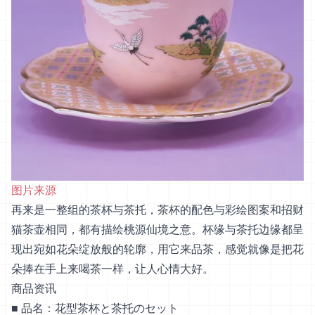
图片来源
再来是一整组的茶杯与茶托，茶杯的配色与彩绘图案和招财
猫茶壶相同，都有描绘桃源仙境之意。杯缘与茶托边缘都呈
现出宛如花朵绽放般的轮廓，用它来品茶，感觉就像是把花
朵捧在手上来喝茶一样，让人心情大好。
商品资讯
■ 品名：花型茶杯と茶托のセット