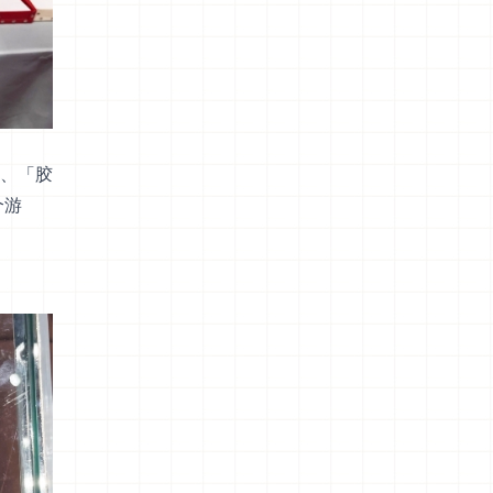
、「胶
个游