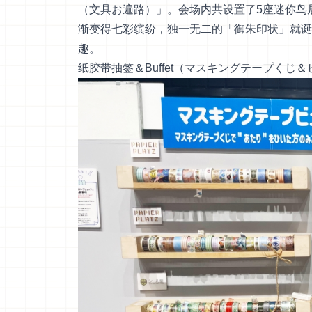
（文具お遍路）」。会场内共设置了5座迷你鸟
渐变得七彩缤纷，独一无二的「御朱印状」就诞
趣。
纸胶带抽签＆Buffet（マスキングテープくじ