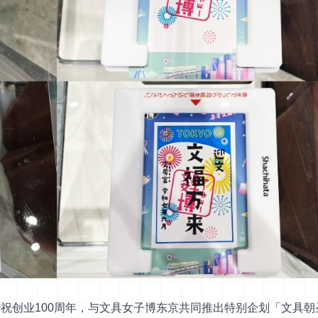
为了庆祝创业100周年，与文具女子博东京共同推出特别企划「文具