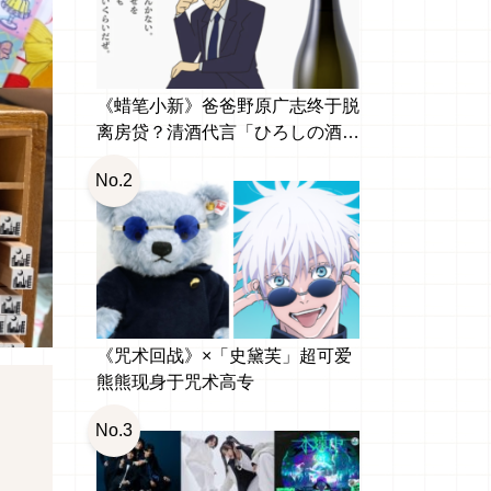
《蜡笔小新》爸爸野原广志终于脱
离房贷？清酒代言「ひろしの酒
纯米大吟醸」引发网友热议
No.2
《咒术回战》×「史黛芙」超可爱
熊熊现身于咒术高专
No.3