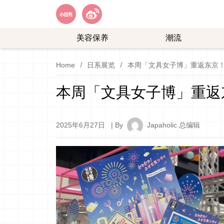
美容保养
潮流
艺
购
Home
日系展览
本周「文具女子博」重返东京
能
物
娱
本周「文具女子博」重返
乐
2025年6月27日
| By
Japaholic 总编辑