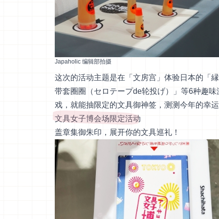
Japaholic 编辑部拍摄
这次的活动主题是在「文房宫」体验日本的「縁
带套圈圈（セロテープde轮投げ）」等6种趣
戏，就能抽限定的文具御神签，测测今年的幸运
文具女子博会场限定活动
盖章集御朱印，展开你的文具巡礼！