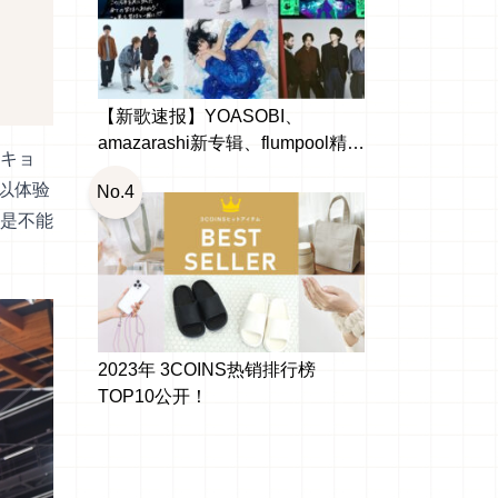
【新歌速报】YOASOBI、
amazarashi新专辑、flumpool精选
キョ
辑出啰！日本10月新发行
以体验
No.4
是不能
2023年 3COINS热销排行榜
TOP10公开！