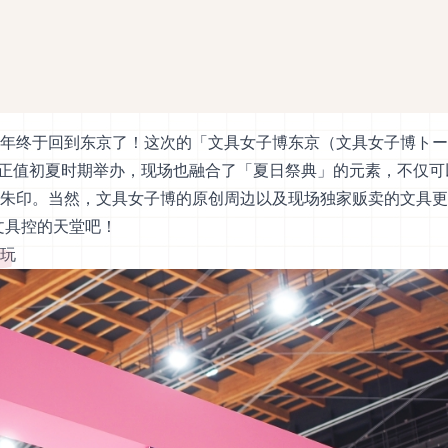
年终于回到东京了！这次的「文具女子博东京（文具女子博トー
刚好正值初夏时期举办，现场也融合了「夏日祭典」的元素，不仅可
朱印。当然，文具女子博的原创周边以及现场独家贩卖的文具更
击文具控的天堂吧！
玩