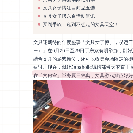
文具女子博注目商品五选
文具女子博东京活动资讯
买到手软，逛到不想走的文具天堂！
文具迷期待的年度盛事「文具女子博」，睽违三
ー）」在6月26日至29日于东京有明举办，
结合文具的游戏摊位，还可以收集会场限定的御
错过。现在，就让Japaholic编辑部带大家直
在「文房宫」举办夏日祭典，文具游戏摊位好好