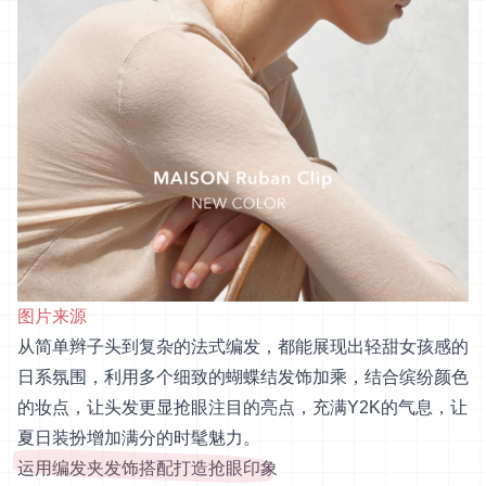
图片来源
从简单辫子头到复杂的法式编发，都能展现出轻甜女孩感的
日系氛围，利用多个细致的蝴蝶结发饰加乘，结合缤纷颜色
的妆点，让头发更显抢眼注目的亮点，充满Y2K的气息，让
夏日装扮增加满分的时髦魅力。
运用编发夹发饰搭配打造抢眼印象