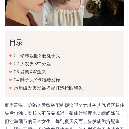
目录
01.珍珠发圈X低丸子头
02.大发夹X中分发
03.发髻X鲨鱼夹
04.辫子头X蝴结结发饰
运用编发夹发饰搭配打造抢眼印象
夏季高温让你陷入发型搭配的烦恼吗？尤其炎热气候容易使
头发出油，看起来不仅显邋遢，整体时髦度也会瞬间降低，
但注重细节的日本女生，每到夏天反而让头发成为搭配重