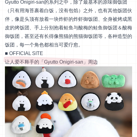
Gyutto Onigiri-san的系列之中，除了最基本的原味御饭团
（只有用海苔裹着白饭，没有包馅）之外，也有其他饭团伙
伴，像是头顶有放着一块炸虾的炸虾御饭团、全身被烤成黑
皮的烤饭团、手上分别抱着鲑鱼与酸梅的鲑鱼御饭团＆酸梅
御饭团，甚至还有长得像熊猫的熊猫御饭团等，各种造型的
饭团，每一个角色都相当可爱疗愈。
■
OFFICIAL SITE
让人爱不释手的「Gyutto Onigiri-san」周边