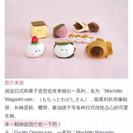
图片来源
就连日式和果子造型也有单独出一系列，名为「Mochitto
Wagashi-san」（もちっとわがしさん），能看到长得像柏
饼、长崎蛋糕、樱饼、酱油团子等各种日式传统点心的可爱
生物。
来一颗御饭团疗愈一下吧！
从「Gyutto Onigiri-san」一直到「Mochitto Wagashi-