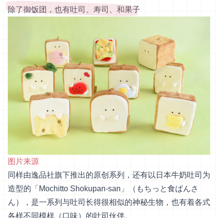
除了御饭团，也有吐司、寿司、和果子
图片来源
同样由逸品社旗下推出的原创系列，还有以日本牛奶吐司为
造型的「Mochitto Shokupan-san」（もちっと食ぱんさ
ん），是一系列与吐司长得很相似的神秘生物，也有着各式
各样不同模样（口味）的吐司伙伴。