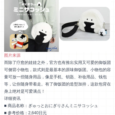
图片来源
而除了疗愈的娃娃之外，官方也有推出实用又可爱的御饭团
可侧背小物包，款式则是最基本的原味御饭团。小物包的容
量可放一些随身用品，像是手机、钥匙、补妆用品、钱包
等，让你随身带着走。有了御饭团的造型加持，这款包背在
身上绝对是可爱满点！
详细资讯
■ 商品名称：ぎゅっとおにぎりさんミニサコッシュ
■ 参考价格：2,640日元