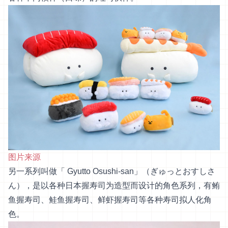
图片来源
另一系列叫做「 Gyutto Osushi-san」（ぎゅっとおすしさ
ん），是以各种日本握寿司为造型而设计的角色系列，有鲔
鱼握寿司、鲑鱼握寿司、鲜虾握寿司等各种寿司拟人化角
色。