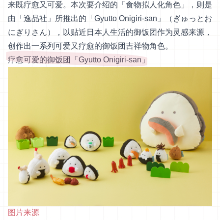
来既疗愈又可爱。本次要介绍的「食物拟人化角色」，则是
由「逸品社」所推出的「Gyutto Onigiri-san」（ぎゅっとお
にぎりさん），以贴近日本人生活的御饭团作为灵感来源，
创作出一系列可爱又疗愈的御饭团吉祥物角色。
疗愈可爱的御饭团「Gyutto Onigiri-san」
图片来源