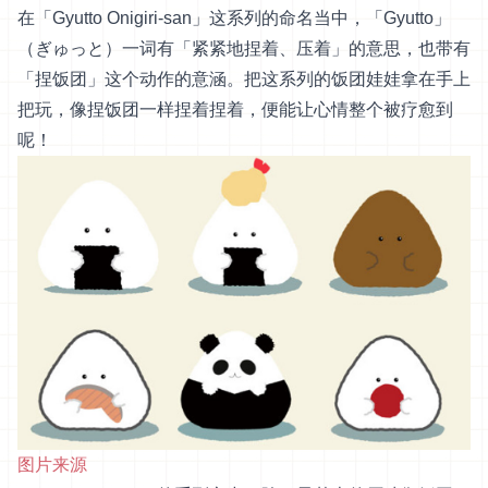
在「Gyutto Onigiri-san」这系列的命名当中，「Gyutto」
（ぎゅっと）一词有「紧紧地捏着、压着」的意思，也带有
「捏饭团」这个动作的意涵。把这系列的饭团娃娃拿在手上
把玩，像捏饭团一样捏着捏着，便能让心情整个被疗愈到
呢！
图片来源