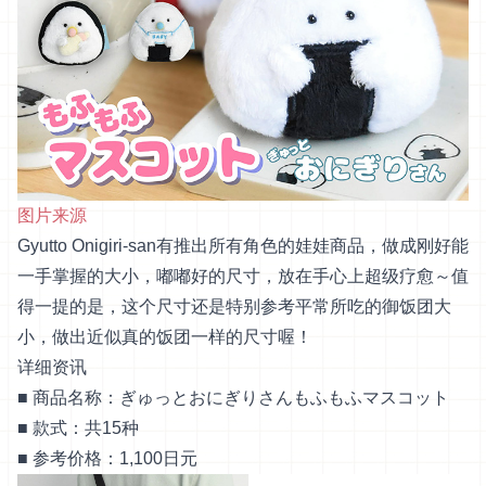
图片来源
Gyutto Onigiri-san有推出所有角色的娃娃商品，做成刚好能
一手掌握的大小，嘟嘟好的尺寸，放在手心上超级疗愈～值
得一提的是，这个尺寸还是特别参考平常所吃的御饭团大
小，做出近似真的饭团一样的尺寸喔！
详细资讯
■ 商品名称：ぎゅっとおにぎりさんもふもふマスコット
■ 款式：共15种
■ 参考价格：1,100日元