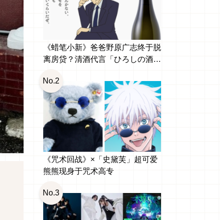
《蜡笔小新》爸爸野原广志终于脱
离房贷？清酒代言「ひろしの酒
纯米大吟醸」引发网友热议
No.2
《咒术回战》×「史黛芙」超可爱
熊熊现身于咒术高专
No.3