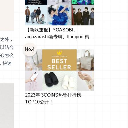
【新歌速报】YOASOBI、
amazarashi新专辑、flumpool精选
之外，
辑出啰！日本10月新发行
以结合
No.4
心怎么
，快速
2023年 3COINS热销排行榜
TOP10公开！