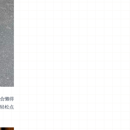
合懒得
轻松点