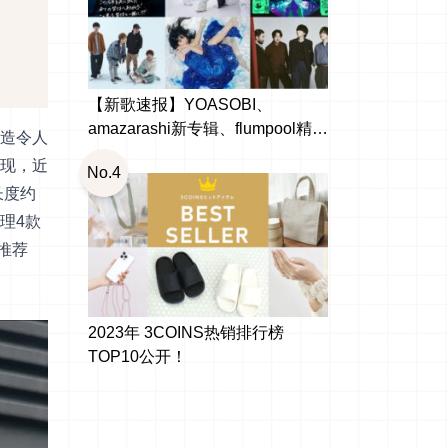
【新歌速报】YOASOBI、
amazarashi新专辑、flumpool精选
造令人
辑出啰！日本10月新发行
现，近
No.4
长度约
理4款
推荐
2023年 3COINS热销排行榜
TOP10公开！