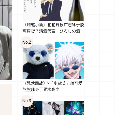
《蜡笔小新》爸爸野原广志终于脱
离房贷？清酒代言「ひろしの酒
纯米大吟醸」引发网友热议
No.2
《咒术回战》×「史黛芙」超可爱
熊熊现身于咒术高专
No.3