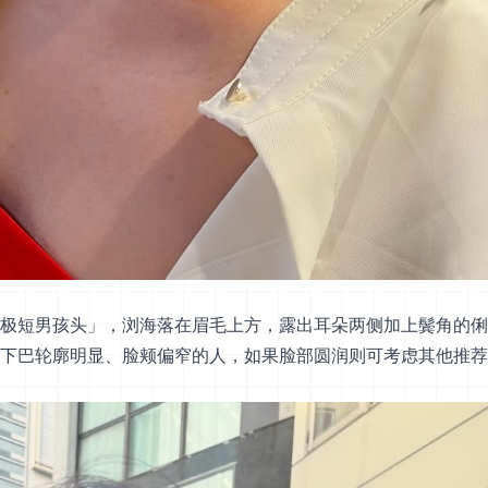
极短男孩头」，浏海落在眉毛上方，露出耳朵两侧加上鬓角的俐
下巴轮廓明显、脸颊偏窄的人，如果脸部圆润则可考虑其他推荐