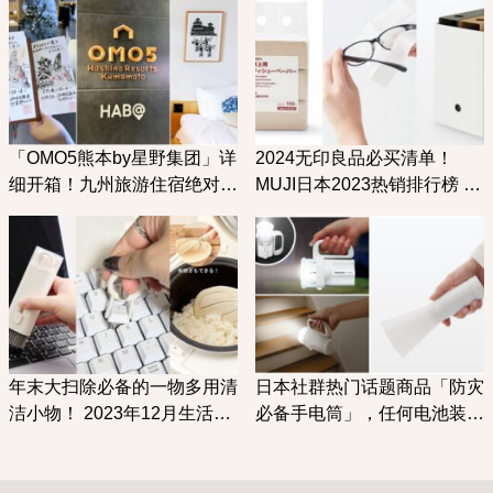
「OMO5熊本by星野集团」详
2024无印良品必买清单！
细开箱！九州旅游住宿绝对不
MUJI日本2023热销排行榜 日
会后悔的选择
用品＆家具篇
年末大扫除必备的一物多用清
日本社群热门话题商品「防灾
洁小物！ 2023年12月生活杂
必备手电筒」，任何电池装进
货新品推荐
去都可以用！