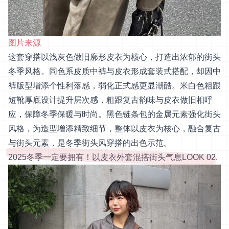
图片来源
这套穿搭以浅灰色做旧廓形皮衣为核心，打造出浓郁的街头
冬季风格。同色系皮质中裤与皮衣形成套装式搭配，却因中
裤版型增添个性利落感，弱化正式感更显潮酷。米白色粗跟
短靴厚底设计提升层次感，粗跟复古韵味与皮衣做旧相呼
应，保障冬季保暖与时尚。黑色链条包的金属元素强化街头
风格，为造型增添精致细节，整体以皮衣为核心，融合复古
与街头元素，是冬季街头风穿搭的出色示范。
2025冬季一定要拥有！以皮衣外套混搭街头气息LOOK 02.