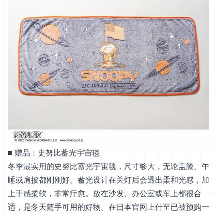
■ 赠品：史努比蓄光宇宙毯
冬季最实用的史努比蓄光宇宙毯，尺寸够大，无论盖膝、午
睡或肩披都刚刚好。蓄光设计在关灯后会透出柔和光感，加
上手感柔软，非常疗愈。放在沙发、办公室或车上都很合
适，是冬天随手可用的好物。在日本官网上什至已被预购一