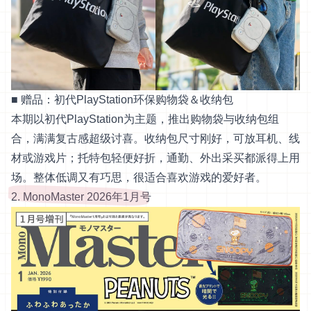
■ 赠品：初代PlayStation环保购物袋＆收纳包
本期以初代PlayStation为主题，推出购物袋与收纳包组
合，满满复古感超级讨喜。收纳包尺寸刚好，可放耳机、线
材或游戏片；托特包轻便好折，通勤、外出采买都派得上用
场。整体低调又有巧思，很适合喜欢游戏的爱好者。
2. MonoMaster 2026年1月号