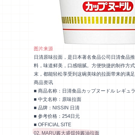
图片来源
日清原味拉面，是日本著名食品公司日清食品推
料，味道鲜美，口感细腻。方便快捷的制作方式
末，都能轻松享受到这碗美味的拉面带来的满足
商品资讯
■ 商品名称：日清食品カップヌードル レギュ
■ 中文名称：原味拉面
■ 品牌：NISSIN 日清
■ 参考价格：254日元
■
OFFICIAL SITE
02. MARU酱大盛馄饨酱油拉面