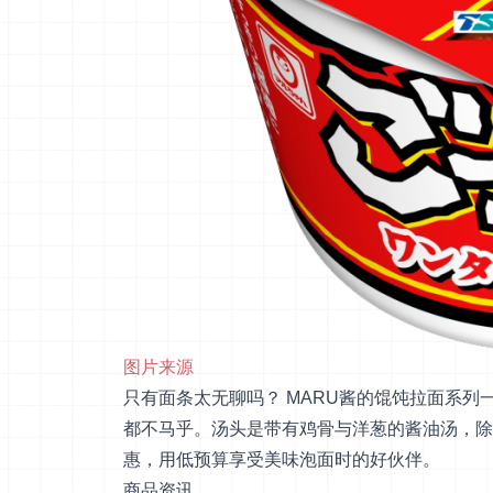
图片来源
只有面条太无聊吗？ MARU酱的馄饨拉面系
都不马乎。汤头是带有鸡骨与洋葱的酱油汤，除
惠，用低预算享受美味泡面时的好伙伴。
商品资讯