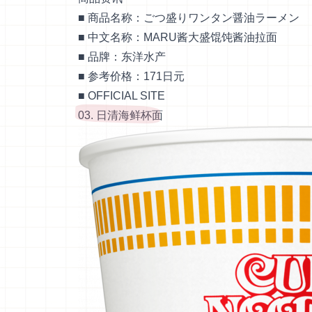
■ 商品名称：ごつ盛りワンタン醤油ラーメン
■ 中文名称：MARU酱大盛馄饨酱油拉面
■ 品牌：东洋水产
■ 参考价格：171日元
■
OFFICIAL SITE
03. 日清海鲜杯面