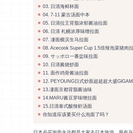
03. 日清海鲜杯面
04. 7-11 蒙古汤面中本
05. 日清拉王背脂浓郁酱油拉面
06. 日清 札幌浓厚味噌拉面
07. 凄面横滨生马拉面
08. Acecook Super Cup 1.5倍辣泡菜猪肉
09. サッポロ一番盐味拉面
10. 日清酱烧炒面
11. 面作鸡骨酱油拉面
12. PEYOUNG日式炒面超超超大盛GIGAM
13.凄面京都背脂酱油味
14.MARU酱豆芽味噌拉面
15.日清泰式酸辣虾汤面
你知道应该要买什么泡面了吗？
日本必买泡面永远都是大家去日本旅游，最有兴