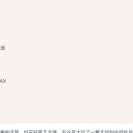
拉面
AX
趣的话题。好买好带又方便，不论是大玩了一整天回到住宿处后