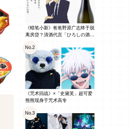
《蜡笔小新》爸爸野原广志终于脱
离房贷？清酒代言「ひろしの酒
纯米大吟醸」引发网友热议
No.2
《咒术回战》×「史黛芙」超可爱
熊熊现身于咒术高专
No.3