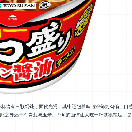
列一杯含有三颗馄饨，面皮光滑，其中还包着味道浓郁的肉馅，口
此之外还带有青葱与玉米。 90g的面体让人吃一杯就很饱足，