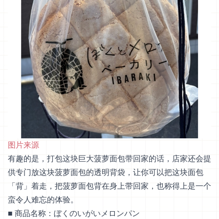
图片来源
有趣的是，打包这块巨大菠萝面包带回家的话，店家还会提
供专门放这块菠萝面包的透明背袋，让你可以把这块面包
「背」着走，把菠萝面包背在身上带回家，也称得上是一个
蛮令人难忘的体验。
■ 商品名称：ぼくのいがいメロンパン