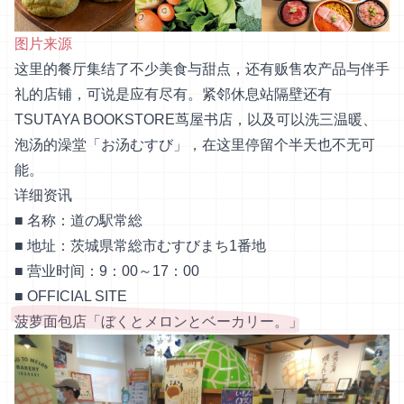
图片来源
这里的餐厅集结了不少美食与甜点，还有贩售农产品与伴手
礼的店铺，可说是应有尽有。紧邻休息站隔壁还有
TSUTAYA BOOKSTORE茑屋书店，以及可以洗三温暖、
泡汤的澡堂「お汤むすび」，在这里停留个半天也不无可
能。
详细资讯
■ 名称：道の駅常総
■ 地址：茨城県常総市むすびまち1番地
■ 营业时间：9：00～17：00
■
OFFICIAL SITE
菠萝面包店「ぼくとメロンとベーカリー。」