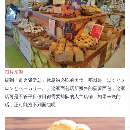
图片来源
提到「道之驿常总」休息站必吃的美食，那就是「ぼくとメ
ロンとベーカリー。」这家面包店所贩售的菠萝面包，这家
店可是不管平日假日都需要排队的人气店铺，如果来晚的
话，还可能抢不到面包呢！