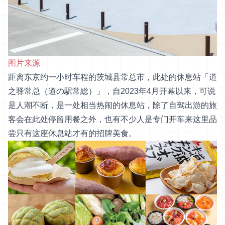
图片来源
距离东京约一小时车程的茨城县常总市，此处的休息站「道
之驿常总（道の駅常総）」，自2023年4月开幕以来，可说
是人潮不断，是一处相当热闹的休息站，除了自驾出游的旅
客会在此处停留用餐之外，也有不少人是专门开车来这里品
尝只有这座休息站才有的招牌美食。