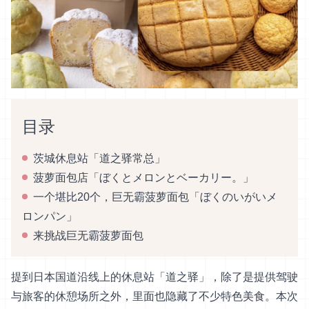
目录
茨城休息站「道之驿常总」
菠萝面包店「ぼくとメロンとベーカリー。」
一个堪比20个，巨无霸菠萝面包「ぼくのいがいメ
ロンパン」
来挑战巨无霸菠萝面包
提到日本国道沿线上的休息站「道之驿」，除了是提供驾驶
与旅客的休憩场所之外，里面也隐藏了不少特色美食。本次