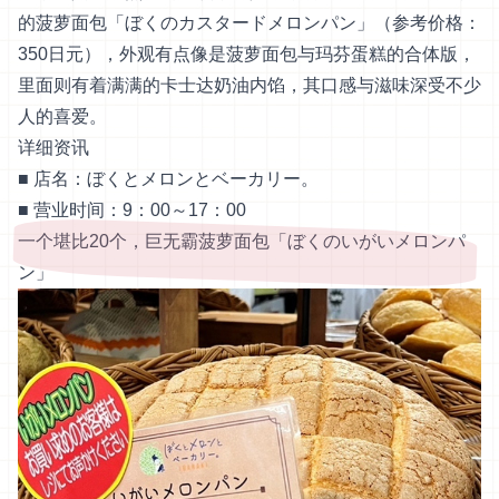
的菠萝面包「ぼくのカスタードメロンパン」（参考价格：
350日元），外观有点像是菠萝面包与玛芬蛋糕的合体版，
里面则有着满满的卡士达奶油内馅，其口感与滋味深受不少
人的喜爱。
详细资讯
■ 店名：ぼくとメロンとベーカリー。
■ 营业时间：9：00～17：00
一个堪比20个，巨无霸菠萝面包「ぼくのいがいメロンパ
ン」