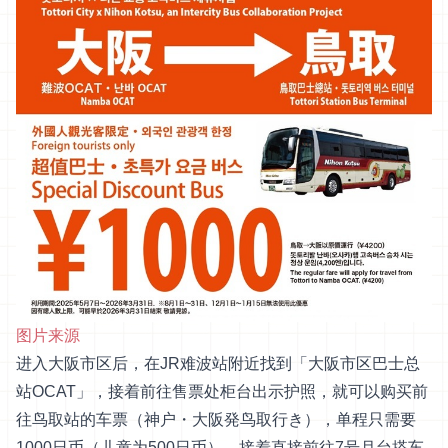
图片来源
进入大阪市区后，在JR难波站附近找到「大阪市区巴士总
站OCAT」，接着前往售票处柜台出示护照，就可以购买前
往鸟取站的车票（神户・大阪発鸟取行き），单程只需要
1000日币（儿童为500日币），接着直接前往7号月台搭车