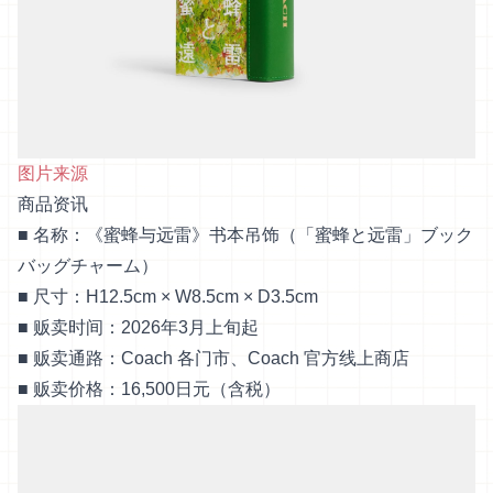
图片来源
商品资讯
■ 名称：《蜜蜂与远雷》书本吊饰（「蜜蜂と远雷」ブック
バッグチャーム）
■ 尺寸：H12.5cm × W8.5cm × D3.5cm
■ 贩卖时间：2026年3月上旬起
■ 贩卖通路：Coach 各门市、Coach 官方线上商店
■ 贩卖价格：16,500日元（含税）