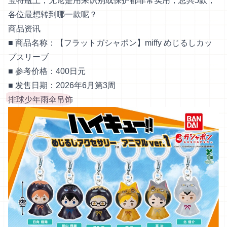
宝特瓶上，无论是用来识别或保护都非常实用，总共5款，
各位最想转到哪一款呢？
商品资讯
■ 商品名称：【フラットガシャポン】miffy めじるしカッ
プスリーブ
■ 参考价格：400日元
■ 发售日期：2026年6月第3周
排球少年雨伞吊饰