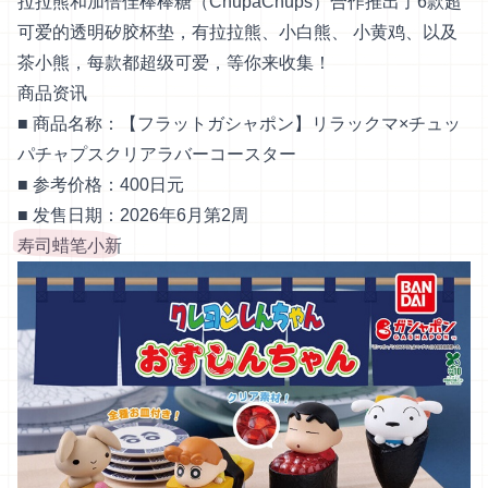
拉拉熊和加倍佳棒棒糖（ChupaChups）合作推出了6款超
可爱的透明矽胶杯垫，有拉拉熊、小白熊、 小黄鸡、以及
茶小熊，每款都超级可爱，等你来收集！
商品资讯
■ 商品名称：【フラットガシャポン】リラックマ×チュッ
パチャプスクリアラバーコースター
■ 参考价格：400日元
■ 发售日期：2026年6月第2周
寿司蜡笔小新