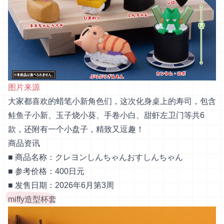
图片来源
大家都喜欢的蜡笔小新角色们，这次化身桌上的寿司，包含
鲑鱼子小新、玉子烧小葵、手卷小白、甜虾左卫门等共6
款，还附有一个小盘子，精致又逗趣！
商品资讯
■ 商品名称：クレヨンしんちゃんおすしんちゃん
■ 参考价格：400日元
■ 发售日期：2026年6月第3周
miffy造型杯套