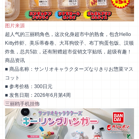
图片来源
超人气的三丽鸥角色，这次化身超市中的熟食，包含Hello
Kitty炸虾、美乐蒂春卷、大耳狗饺子、布丁狗蛋包饭、汉顿
炸鱼，总共5款，还有附赠超市促销文字贴纸，超级有趣！
商品资讯
■ 商品名称：サンリオキャラクターズなりきりお惣菜マス
コット
■ 参考价格：300日元
■ 发售日期：2026年6月第4周
三丽鸥手机挂饰