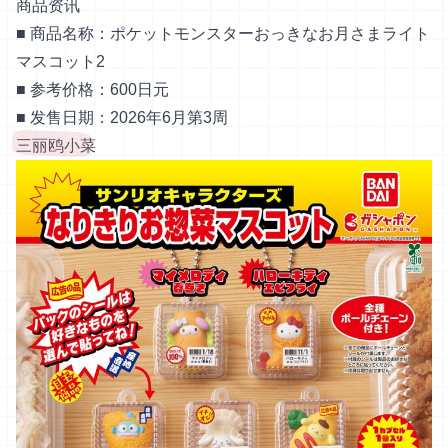
商品资讯
■ 商品名称：ポケットモンスターおっきなお月さまライト
マスコット2
■ 参考价格：600日元
■ 发售日期：2026年6月第3周
三丽鸥小菜