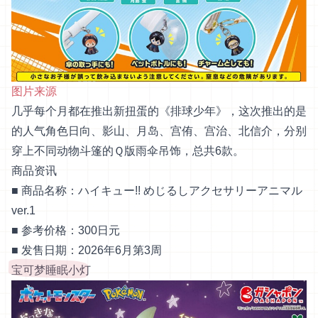
图片来源
几乎每个月都在推出新扭蛋的《排球少年》，这次推出的是
的人气角色日向、影山、月岛、宫侑、宫治、北信介，分别
穿上不同动物斗篷的Ｑ版雨伞吊饰，总共6款。
商品资讯
■ 商品名称：ハイキュー!! めじるしアクセサリーアニマル
ver.1
■ 参考价格：300日元
■ 发售日期：2026年6月第3周
宝可梦睡眠小灯