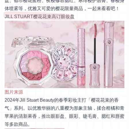
盘、都市樱花蜜粉、夜樱修容腮红、寒绯樱护唇膏、春樱身
体喷雾等，优雅又可爱的樱花限量商品，一起来看看吧！
JILL STUART樱花花束高订眼妆盘
图片来源
2024年Jill Stuart Beauty的春季彩妆主打「樱花花束的香
气」系列。以优雅华丽的八重樱为形象主轴，揉合柑橘和青
苹果的清新果香，推出眼影盘、眼彩、睫毛膏、腮红和唇蜜
等多款商品。