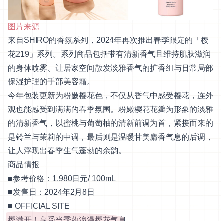
图片来源
来自SHIRO的香氛系列，2024年再次推出春季限定的「樱
花219」系列。系列商品包括带有清新香气且维持肌肤滋润
的身体喷雾、让居家空间散发淡雅香气的扩香组与日常局部
保湿护理的手部美容霜。
今年包装更新为粉嫩樱花色，不仅从香气中感受樱花，连外
观也能感受到满满的春季氛围。粉嫩樱花花瓣为形象的淡雅
的清新香气，以蜜桃与葡萄柚的清新前调为首，紧接而来的
是铃兰与茉莉的中调，最后则是温暖甘美麝香气息的后调，
让人浮现出春季生气蓬勃的余韵。
商品情报
■参考价格：1,980日元/ 100mL
■发售日：2024年2月8日
■
OFFICIAL SITE
樱满开！享受当季的浪漫樱花气息