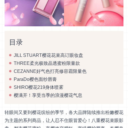
目录
JILL STUART樱花花束高订眼妆盘
THREE柔光极致晶透蜜粉限量款
CEZANNE好气色打亮修容霜限量色
ParaDo樱色面纱唇膏
SHIRO樱花219身体喷雾
樱满开！享受当季的浪漫樱花气息
转眼间又要到樱花缤纷的季节，各大品牌陆续推出粉嫩樱花
为主题的系列商品，让人忍不住眼冒爱心！八重樱花束眼影