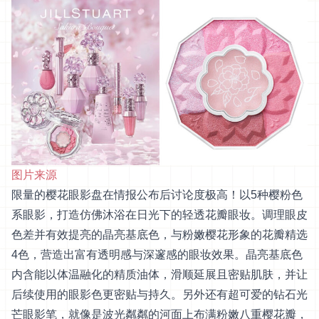
图片来源
限量的樱花眼影盘在情报公布后讨论度极高！以5种樱粉色
系眼影，打造仿佛沐浴在日光下的轻透花瓣眼妆。调理眼皮
色差并有效提亮的晶亮基底色，与粉嫩樱花形象的花瓣精选
4色，营造出富有透明感与深邃感的眼妆效果。晶亮基底色
内含能以体温融化的精质油体，滑顺延展且密贴肌肤，并让
后续使用的眼影色更密贴与持久。另外还有超可爱的钻石光
芒眼影笔，就像是波光粼粼的河面上布满粉嫩八重樱花瓣，