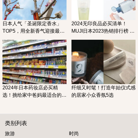
日本人气「圣诞限定香水」
2024无印良品必买清单！
TOP5，用全新香气迎接最喜
MUJI日本2023热销排行榜 保
欢的年末季节
养＆彩妆篇
2024年日本药妆店必买精
纤细又时髦！打造年始仪式感
选！挑给家中爸妈最适合的伴
的居家小众香氛5选
手礼是？
类别列表
旅游
时尚