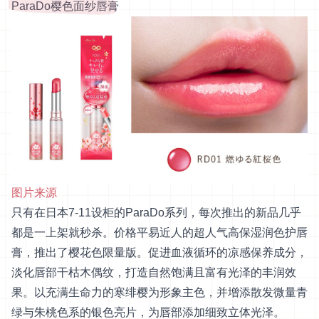
ParaDo樱色面纱唇膏
图片来源
只有在日本7-11设柜的ParaDo系列，每次推出的新品几乎
都是一上架就秒杀。价格平易近人的超人气高保湿润色护唇
膏，推出了樱花色限量版。促进血液循环的凉感保养成分，
淡化唇部干枯木偶纹，打造自然饱满且富有光泽的丰润效
果。以充满生命力的寒绯樱为形象主色，并增添散发微量青
绿与朱桃色系的银色亮片，为唇部添加细致立体光泽。