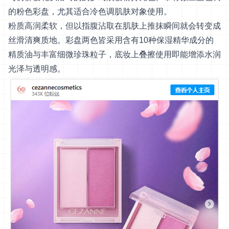
的粉色彩盘，尤其适合冷色调肌肤对象使用。
粉质高润柔软，但以指腹沾取在肌肤上推抹瞬间就会转变成
丝滑清爽质地。彩盘两色皆采用含有10种保湿精华成分的
精质油与丰富细微珍珠粒子，底妆上叠擦使用即能增添水润
光泽与透明感。