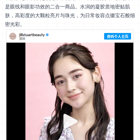
是眼线和眼影功效的二合一商品。水润的凝胶质地密贴肌
肤，高彩度的大颗粒亮片与珠光，为日常妆容点缀宝石般细
密光彩。