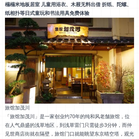
榻榻米地板居室 儿童用浴衣、木屐无料出借 折纸、陀螺、
纸相扑等日式童玩和书法用具免费体验
旅馆加茂川
「旅馆加茂川」是一家创业约70年的纯和风老舗旅馆，位
在人气鼎盛的浅草地区，到浅草雷门只需徒步3分钟，而仲
见世商店街就在隔壁，旅馆门口就能眺望东京晴空塔，观光