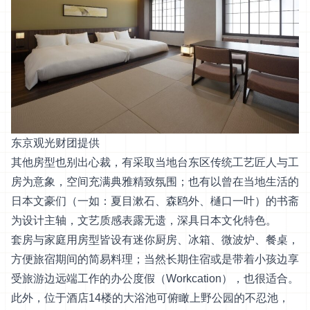
东京观光财团提供
其他房型也别出心裁，有采取当地台东区传统工艺匠人与工
房为意象，空间充满典雅精致氛围；也有以曾在当地生活的
日本文豪们（一如：夏目漱石、森鸥外、樋口一叶）的书斋
为设计主轴，文艺质感表露无遗，深具日本文化特色。
套房与家庭用房型皆设有迷你厨房、冰箱、微波炉、餐桌，
方便旅宿期间的简易料理；当然长期住宿或是带着小孩边享
受旅游边远端工作的办公度假（Workcation），也很适合。
此外，位于酒店14楼的大浴池可俯瞰上野公园的不忍池，