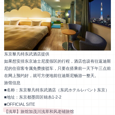
东京黎凡特东武酒店提供
如果想安排东京迪士尼度假区的行程，酒店也设有往返迪斯
尼的住宿客专属免费接驳车，只要在搭乘前一天下午三点前
在网上预约好，就可方便地前往迪斯尼畅游一整天。
旅馆信息
■名称：东京黎凡特东武酒店（东武ホテルレバント东京）
■地址：东京都墨田区锦糸1-2-2
■
OFFICIAL SITE
【浅草】旅馆加茂川浅草和风老铺旅馆