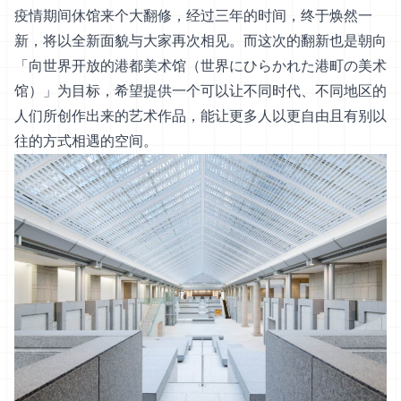
疫情期间休馆来个大翻修，经过三年的时间，终于焕然一
新，将以全新面貌与大家再次相见。而这次的翻新也是朝向
「向世界开放的港都美术馆（世界にひらかれた港町の美术
馆）」为目标，希望提供一个可以让不同时代、不同地区的
人们所创作出来的艺术作品，能让更多人以更自由且有别以
往的方式相遇的空间。