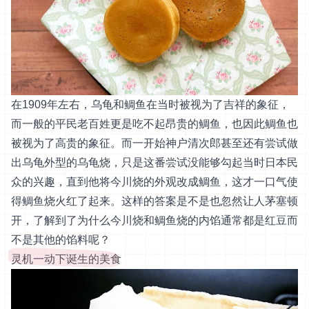
在1909年左右，乌龟和鲷鱼在当时被视为了吉祥的象征，
而一般的平民老百姓更是吃不起昂贵的鲷鱼，也因此鲷鱼也
被视为了高贵的象征。而一开始神户清次郎甚至还有尝试做
出乌龟外型的乌龟烧，只是这番尝试没能够勾起当时日本民
众的兴趣，直到他将今川烧的外观改成鲷鱼，这才一口气使
得鲷鱼烧火红了起来。这样的答案是不是也忽然让人茅塞顿
开，了解到了为什么今川烧和鲷鱼烧的内馅通常都是红豆而
不是其他的馅料呢？
灵机一动下诞生的美食