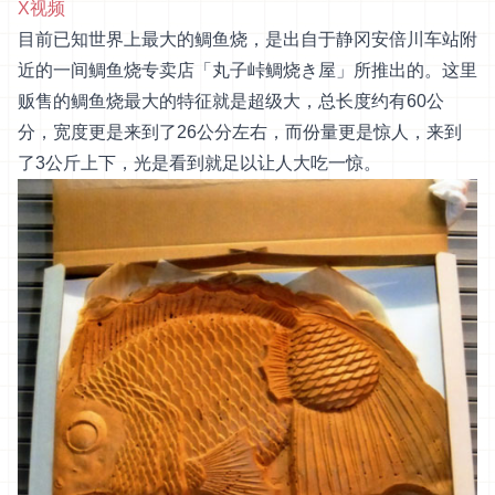
X视频
目前已知世界上最大的鲷鱼烧，是出自于静冈安倍川车站附
近的一间鲷鱼烧专卖店「丸子峠鲷烧き屋」所推出的。这里
贩售的鲷鱼烧最大的特征就是超级大，总长度约有60公
分，宽度更是来到了26公分左右，而份量更是惊人，来到
了3公斤上下，光是看到就足以让人大吃一惊。