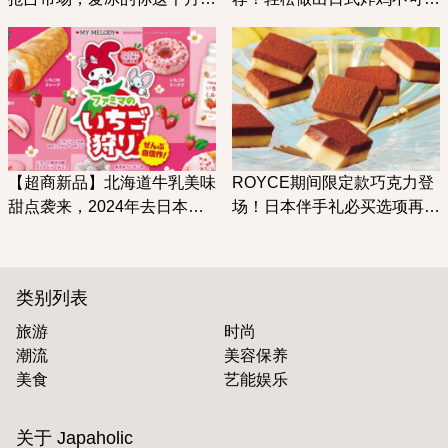
定要来趟日本便利商店巡礼！
缺的帮手在这里
【超商新品】北海道牛乳美味
ROYCE期间限定款巧克力登
甜点袭来，2024年去日本便
场！日本伴手礼必买选项再
利商店就要吃这些！
+1
类别列表
旅游
时尚
潮流
美容保养
美食
艺能娱乐
关于 Japaholic