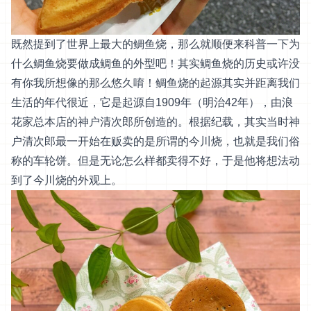
既然提到了世界上最大的鲷鱼烧，那么就顺便来科普一下为
什么鲷鱼烧要做成鲷鱼的外型吧！其实鲷鱼烧的历史或许没
有你我所想像的那么悠久唷！鲷鱼烧的起源其实并距离我们
生活的年代很近，它是起源自1909年（明治42年），由浪
花家总本店的神户清次郎所创造的。根据纪载，其实当时神
户清次郎最一开始在贩卖的是所谓的今川烧，也就是我们俗
称的车轮饼。但是无论怎么样都卖得不好，于是他将想法动
到了今川烧的外观上。