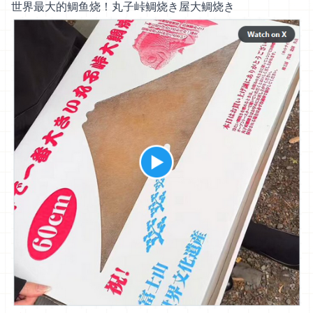
世界最大的鲷鱼烧！丸子峠鲷烧き屋大鲷烧き