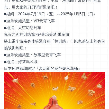
为了用那双手拯救刀匠村，串联「炭治郎」及伙伴们的意
志，用大家的刀刃斩断黑暗吧！
■期间：2024年7月19日（五）～2025年1月5日（日）
■游乐设施类型：VR云霄飞车
■地点：太空幻想列车
鬼灭之刃柱训练篇×好莱坞美梦‧乘车游
搭上乘车游亲身体验逼真的「柱训练」！以鬼杀队士的身份
挑战训练吧！
■游乐设施类型：故事型云霄飞车
■地点：好莱坞区域
日本环球影城限定『炭治郎的葫芦爆米花桶』