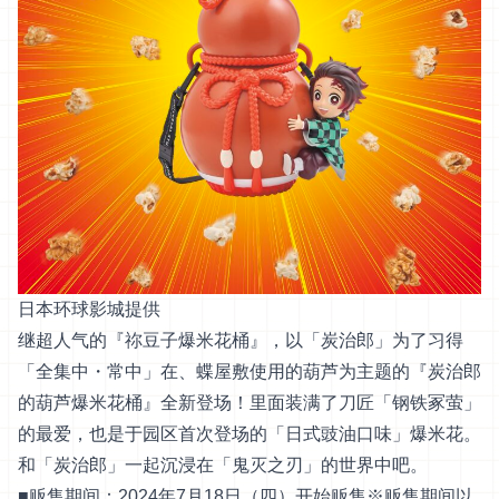
日本环球影城提供
继超人气的『祢豆子爆米花桶』，以「炭治郎」为了习得
「全集中・常中」在、蝶屋敷使用的葫芦为主题的『炭治郎
的葫芦爆米花桶』全新登场！里面装满了刀匠「钢铁冢萤」
的最爱，也是于园区首次登场的「日式豉油口味」爆米花。
和「炭治郎」一起沉浸在「鬼灭之刃」的世界中吧。
■贩售期间：2024年7月18日（四）开始贩售※贩售期间以