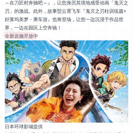
～在刀匠村奔驰吧～』，让您身历其境地感受动画「鬼灭之
刃」的激战。此外，故事型云霄飞车『鬼灭之刃柱训练篇×
好莱坞美梦・乘车游』也将登场，让您一边沉浸于作品世
界，一边在园区上空奔驰！
全新设施开放中
日本环球影城提供