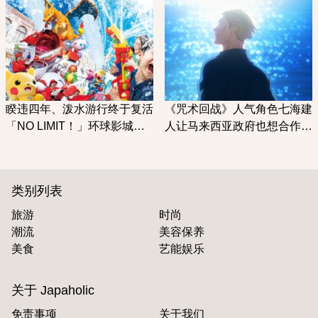
睽违四年、泼水游行终于复活
《咒术回战》人气角色七海建
「NO LIMIT！」环球影城夏
人让马来西亚政府也想合作？
季泼水游行再开！
这个美丽海滩究竟在哪里？
类别列表
旅游
时尚
潮流
美容保养
美食
艺能娱乐
关于 Japaholic
免责事项
关于我们