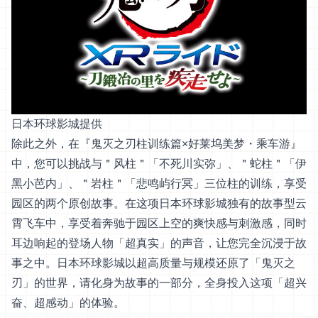
日本环球影城提供
除此之外，在『鬼灭之刃柱训练篇×好莱坞美梦・乘车游』
中，您可以挑战与＂风柱＂「不死川实弥」、＂蛇柱＂「伊
黑小芭内」、＂岩柱＂「悲鸣屿行冥」三位柱的训练，享受
园区的两个原创故事。在这项日本环球影城独有的故事型云
霄飞车中，享受着奔驰于园区上空的爽快感与刺激感，同时
耳边响起的登场人物「超真实」的声音，让您完全沉浸于故
事之中。日本环球影城以超高质量与规模还原了「鬼灭之
刃」的世界，请化身为故事的一部分，全身投入这项「超兴
奋、超感动」的体验。