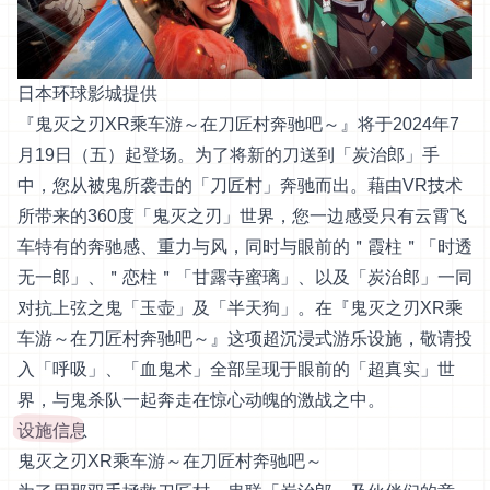
日本环球影城提供
『鬼灭之刃XR乘车游～在刀匠村奔驰吧～』将于2024年7
月19日（五）起登场。为了将新的刀送到「炭治郎」手
中，您从被鬼所袭击的「刀匠村」奔驰而出。藉由VR技术
所带来的360度「鬼灭之刃」世界，您一边感受只有云霄飞
车特有的奔驰感、重力与风，同时与眼前的＂霞柱＂「时透
无一郎」、＂恋柱＂「甘露寺蜜璃」、以及「炭治郎」一同
对抗上弦之鬼「玉壶」及「半天狗」。在『鬼灭之刃XR乘
车游～在刀匠村奔驰吧～』这项超沉浸式游乐设施，敬请投
入「呼吸」、「血鬼术」全部呈现于眼前的「超真实」世
界，与鬼杀队一起奔走在惊心动魄的激战之中。
设施信息
鬼灭之刃XR乘车游～在刀匠村奔驰吧～