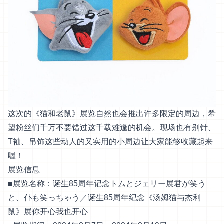
这次的《猫和老鼠》展览自然也会推出许多限定的周边，希
望粉丝们千万不要错过这千载难逢的机会。现场也有别针、
T袖、吊饰这些动人的又实用的小周边让大家能够收藏起来
喔！
展览信息
■展览名称：诞生85周年记念トムとジェリー展君が笑う
と、仆も笑っちゃう／诞生85周年纪念《汤姆猫与杰利
鼠》展你开心我也开心