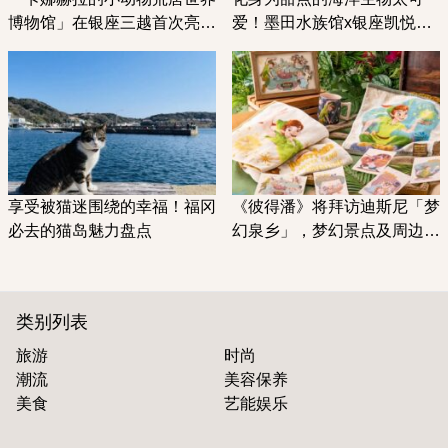
博物馆」在银座三越首次亮
爱！墨田水族馆x银座凯悦尚
相！不但场内开放拍照，还可
萃酒店合作推出下午茶
以利用AR与角色进行互动
「SUMIDA AQUARIUM
Afternoon Tea」
享受被猫迷围绕的幸福！福冈
《彼得潘》将拜访迪斯尼「梦
必去的猫岛魅力盘点
幻泉乡」，梦幻景点及周边一
次看
类别列表
旅游
时尚
潮流
美容保养
美食
艺能娱乐