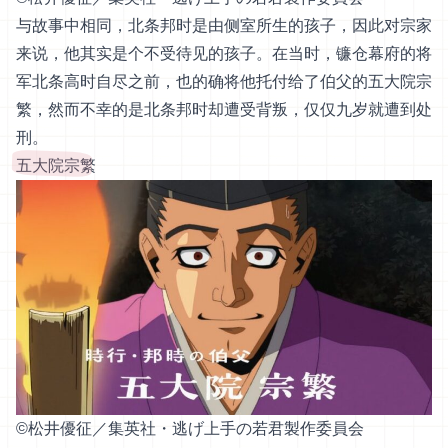
与故事中相同，北条邦时是由侧室所生的孩子，因此对宗家
来说，他其实是个不受待见的孩子。在当时，镰仓幕府的将
军北条高时自尽之前，也的确将他托付给了伯父的五大院宗
繁，然而不幸的是北条邦时却遭受背叛，仅仅九岁就遭到处
刑。
五大院宗繁
©︎松井優征／集英社・逃げ上手の若君製作委員会