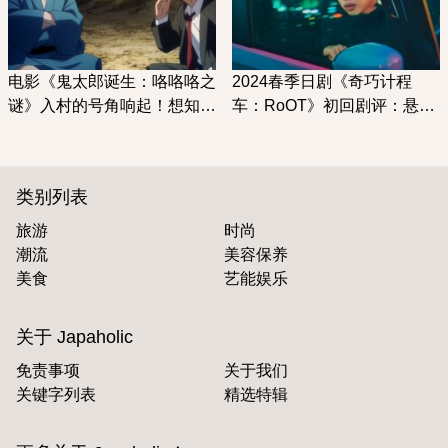
电影《鬼太郎诞生：咯咯咯之
2024春季日剧《奇巧计程
谜》入村的号角响起！想知道
车：RoOT》初回剧评：悬疑
鬼太郎父亲神秘过去千万别错
异色动漫所改编的真人版
过
类别列表
旅游
时尚
潮流
美容保养
美食
艺能娱乐
关于 Japaholic
免责事项
关于我们
关键字列表
精选特辑