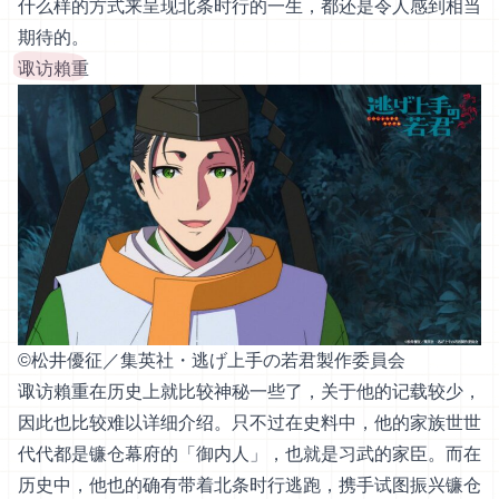
什么样的方式来呈现北条时行的一生，都还是令人感到相当
期待的。
诹访賴重
©︎松井優征／集英社・逃げ上手の若君製作委員会
诹访賴重在历史上就比较神秘一些了，关于他的记载较少，
因此也比较难以详细介绍。只不过在史料中，他的家族世世
代代都是镰仓幕府的「御内人」，也就是习武的家臣。而在
历史中，他也的确有带着北条时行逃跑，携手试图振兴镰仓