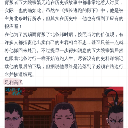
背叛者五大院宗繁无论在历史或故事中都非常地惹人讨厌，
实际上也的确如此。虽然在《擅长逃跑的殿下》中，他是被
主角北条时行所杀，但其实在历史中，他也有得到了应有的
报应喔！
在他为了赏赐而背叛了北条邦时后，按照当时的价值观，有
许多人都指责他出卖自己的主君相当不忠，甚至只差一点就
将他抓回来处刑。不过提早一步得知消息的五大院宗繁居然
也跟着北条时行一样开始逃跑人生。尽管没有的史料详细记
载他的最后的下场，但据说他最终是沦落到了必须在路边行
乞并惨遭饿死。
足利高氏