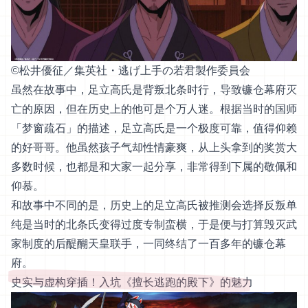
©︎松井優征／集英社・逃げ上手の若君製作委員会
虽然在故事中，足立高氏是背叛北条时行，导致镰仓幕府灭
亡的原因，但在历史上的他可是个万人迷。根据当时的国师
「梦窗疏石」的描述，足立高氏是一个极度可靠，值得仰赖
的好哥哥。他虽然孩子气却性情豪爽，从上头拿到的奖赏大
多数时候，也都是和大家一起分享，非常得到下属的敬佩和
仰慕。
和故事中不同的是，历史上的足立高氏被推测会选择反叛单
纯是当时的北条氏变得过度专制蛮横，于是便与打算毁灭武
家制度的后醍醐天皇联手，一同终结了一百多年的镰仓幕
府。
史实与虚构穿插！入坑《擅长逃跑的殿下》的魅力