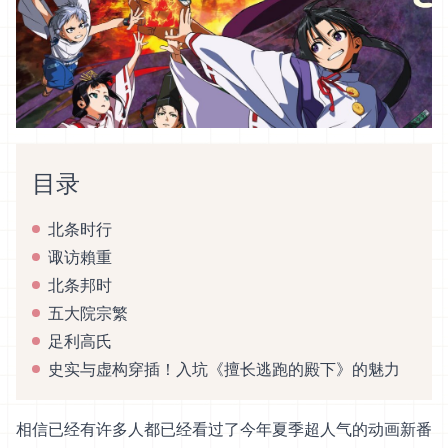
目录
北条时行
诹访賴重
北条邦时
五大院宗繁
足利高氏
史实与虚构穿插！入坑《擅长逃跑的殿下》的魅力
相信已经有许多人都已经看过了今年夏季超人气的动画新番