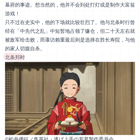
幕府的事迹。想当然的，他并不会到处打灯或是制作大富翁
游戏！
只不过在史实中，他的下场就比较壮烈了。他与北条时行曾
经在「中先代之乱」中短暂地占领了镰仓，但二十天左右就
被敌军给击败，而诹访賴重最后则是选择在胜长寿院，与他
的家人切腹自杀。
北条邦时
©︎松井優征／集英社・逃げ上手の若君製作委員会