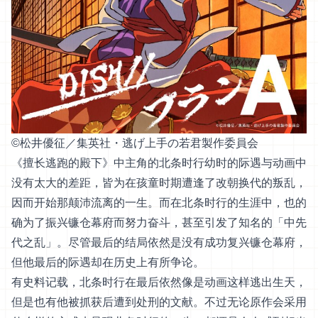
©︎松井優征／集英社・逃げ上手の若君製作委員会
《擅长逃跑的殿下》中主角的北条时行幼时的际遇与动画中
没有太大的差距，皆为在孩童时期遭逢了改朝换代的叛乱，
因而开始那颠沛流离的一生。而在北条时行的生涯中，也的
确为了振兴镰仓幕府而努力奋斗，甚至引发了知名的「中先
代之乱」。尽管最后的结局依然是没有成功复兴镰仓幕府，
但他最后的际遇却在历史上有所争论。
有史料记载，北条时行在最后依然像是动画这样逃出生天，
但是也有他被抓获后遭到处刑的文献。不过无论原作会采用