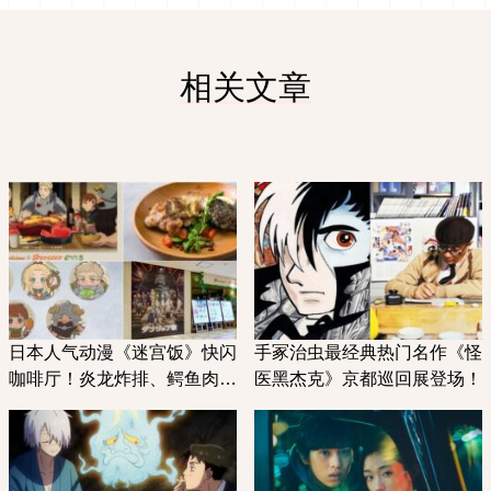
相关文章
日本人气动漫《迷宫饭》快闪
手冢治虫最经典热门名作《怪
咖啡厅！炎龙炸排、鳄鱼肉排
医黑杰克》京都巡回展登场！
通通真实端上桌