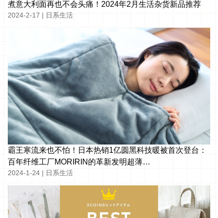
煮意大利面再也不会头痛！2024年2月生活杂货新品推荐
2024-2-17
|
日系生活
霸王寒流来也不怕！日本热销1亿圆黑科技暖被首次登台：
百年纤维工厂MORIRIN的革新发明超薄
2024-1-24
|
日系生活
3cm「COSMODOWN」次世代羽绒被！