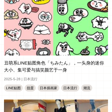
丑萌系LINE贴图角色「ちみたん」，一头身的迷你
大小、集可爱与搞笑颜艺于一身
2025-5-28
|
日本流行
LINE贴图
扭蛋
日本插画家
日本流行
潮流