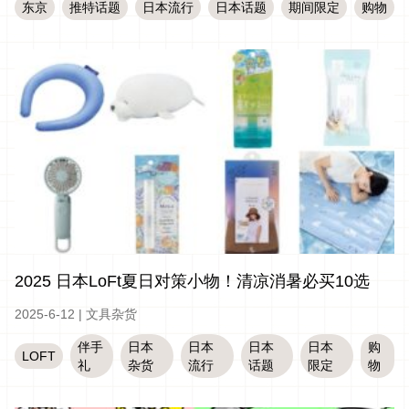
东京
推特话题
日本流行
日本话题
期间限定
购物
2025 日本LoFt夏日对策小物！清凉消暑必买10选
2025-6-12
|
文具杂货
伴手
日本
日本
日本
日本
购
LOFT
礼
杂货
流行
话题
限定
物