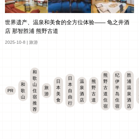
世界遗产、温泉和美食的全方位体验—— 龟之井酒
店 那智胜浦 熊野古道
2025-10-8
|
旅游
和
熊
纪
胜
歌
日
日
温
熊
野
伊
浦
和
山
本
旅
本
泉
野
古
半
温
PR
歌
住
自
游
美
酒
古
道
岛
泉
山
宿
由
食
店
道
住
住
酒
推
行
宿
宿
店
荐