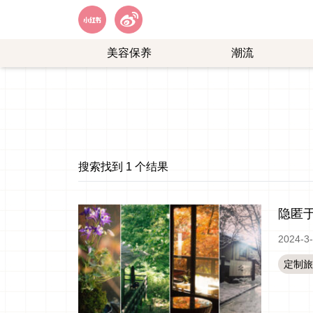
美容保养
潮流
艺
购
能
物
娱
乐
搜索找到 1 个结果
隐匿于
2024-3
定制旅