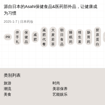
源自日本的Asahi保健食品&医药部外品，让健康成
为习惯
2025-1-7
|
日本药妆
减
大
朝
胶
伴
保
睡
维
肠
减
肥
麦
日
原
PR
手
健
眠
生
胃
肥
代
若
食
蛋
礼
品
药
素
药
餐
茶
品
白
类别列表
旅游
时尚
潮流
美容保养
美食
艺能娱乐