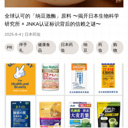
全球认可的「纳豆激酶」原料 〜揭开日本生物科学
研究所 × JNKA认证标识背后的信赖之谜〜
2025-8-4
|
日本药妆
伴手
健康食
日本药
纳
药
购
PR
礼
品
妆
豆
妆
物