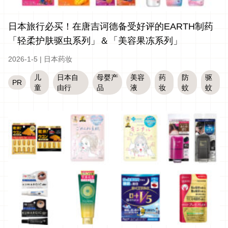
日本旅行必买！在唐吉诃德备受好评的EARTH制药
「轻柔护肤驱虫系列」＆「美容果冻系列」
2026-1-5
|
日本药妆
儿
日本自
母婴产
美容
药
防
驱
PR
童
由行
品
液
妆
蚊
蚊