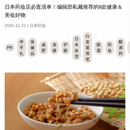
日本药妆店必逛清单！编辑部私藏推荐的8款健康＆
美妆好物
2025-11-21
|
日本药妆
白
日
伴
保
发
醒
减
发
护
本
眼
药
PR
手
健
遮
酒
肥
膜
眼
杂
霜
妆
礼
品
瑕
药
货
笔