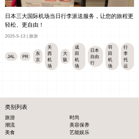
日本三大国际机场当日行李派送服务，让您的旅程更
轻松、更自由！
2025-5-13
|
旅游
关
成
羽
行
日本
东
西
大
田
田
李
JAL
PR
自由
京
机
阪
机
机
托
行
场
场
场
运
类别列表
旅游
时尚
潮流
美容保养
美食
艺能娱乐